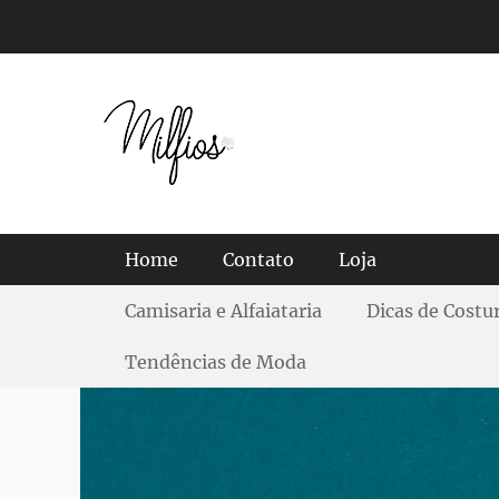
Tendências, Dicas e Guias de Tecidos
Menu principal
Home
Contato
Loja
Menu Secundário
Camisaria e Alfaiataria
Dicas de Costu
Tendências de Moda