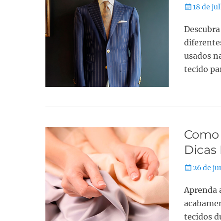
18 de ju
Descubra 
diferente
usados na
tecido pa
Como A
Dicas 
26 de j
Aprenda a
acabamen
tecidos d