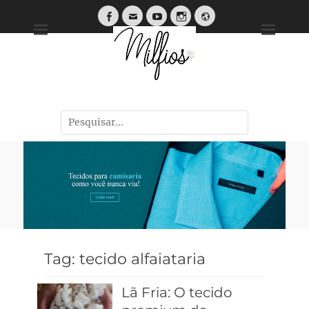
Tendências, Dicas e Guias de Tecidos
Tag:
tecido alfaiataria
Lã Fria: O tecido