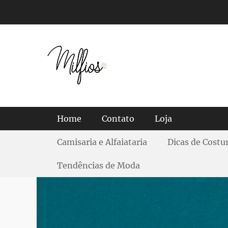
Tendências, Dicas e Guias de Tecidos
Menu principal
Home
Contato
Loja
Menu Secundário
Camisaria e Alfaiataria
Dicas de Costu
Tendências de Moda