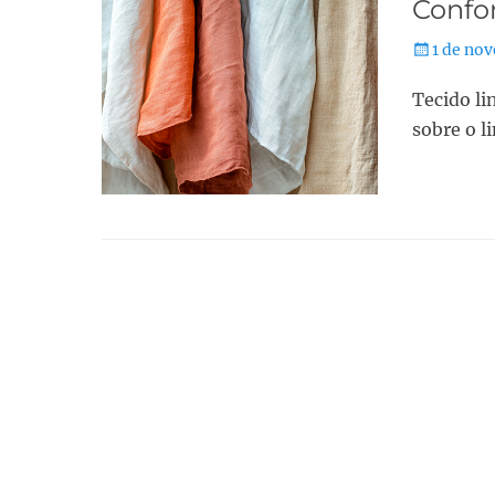
Confor
1 de no
Tecido li
sobre o l