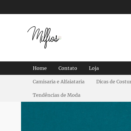
Tendências, Dicas e Guias de Tecidos
Menu principal
Home
Contato
Loja
Menu Secundário
Camisaria e Alfaiataria
Dicas de Costu
Tendências de Moda