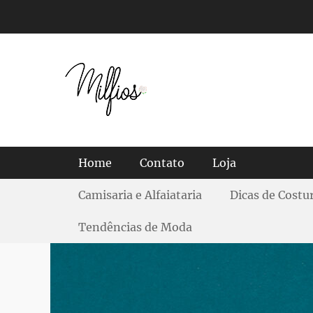
Tendências, Dicas e Guias de Tecidos
Menu principal
Home
Contato
Loja
Menu Secundário
Camisaria e Alfaiataria
Dicas de Costu
Tendências de Moda