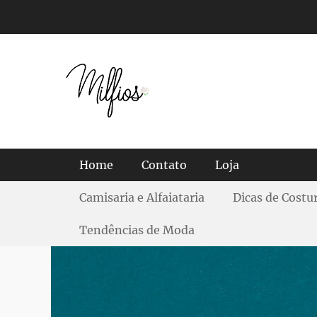
Tendências, Dicas e Guias de Tecidos
Menu principal
Home
Contato
Loja
Menu Secundário
Camisaria e Alfaiataria
Dicas de Costu
Tendências de Moda