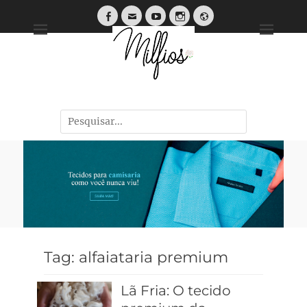
Tendências, Dicas e Guias de Tecidos
Tag:
alfaiataria premium
Lã Fria: O tecido